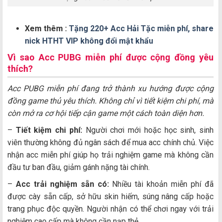
Xem thêm :
Tặng 220+ Acc Hải Tặc miễn phí, share
nick HTHT VIP không đổi mật khẩu
Vì sao Acc PUBG miễn phí được cộng đồng yêu
thích?
Acc PUBG miễn phí đang trở thành xu hướng được cộng
đồng game thủ yêu thích. Không chỉ vì tiết kiệm chi phí, mà
còn mở ra cơ hội tiếp cận game một cách toàn diện hơn.
–
Tiết kiệm chi phí:
Người chơi mới hoặc học sinh, sinh
viên thường không đủ ngân sách để mua acc chính chủ. Việc
nhận acc miễn phí giúp họ trải nghiệm game mà không cần
đầu tư ban đầu, giảm gánh nặng tài chính.
–
Acc trải nghiệm sẵn có:
Nhiều tài khoản miễn phí đã
được cày sẵn cấp, sở hữu skin hiếm, súng nâng cấp hoặc
trang phục độc quyền. Người nhận có thể chơi ngay với trải
nghiệm cao cấp mà không cần nạp thẻ.