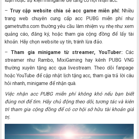
luận hoặc sự kiện minigame để tăng cơ hội nhận acc.
–
Truy cập website chia sẻ acc game miễn phí:
Nhiều
trang web chuyên cung cấp acc PUBG miễn phí như
gametruths.com thường yêu cầu làm nhiệm vụ nhẹ như xem
quảng cáo, đăng ký, hoặc tham gia cộng đồng để lấy tài
khoản. Hãy chọn website uy tín, tránh lừa đảo.
–
Tham gia minigame từ streamer, YouTuber:
Các
streamer như Rambo, MixiGaming hay kênh PUBG VNG
thường xuyên tặng acc qua livestream. Theo dõi fanpage
hoặc YouTube để cập nhật lịch tặng acc, tham gia trả lời câu
hỏi nhanh, minigame để nhận quà.
Việc nhận acc PUBG miễn phí không khó nếu bạn biết
đúng nơi để tìm. Hãy chủ động theo dõi, tương tác và kiên
trì tham gia cộng đồng để có cơ hội sở hữu tài khoản giá
trị.