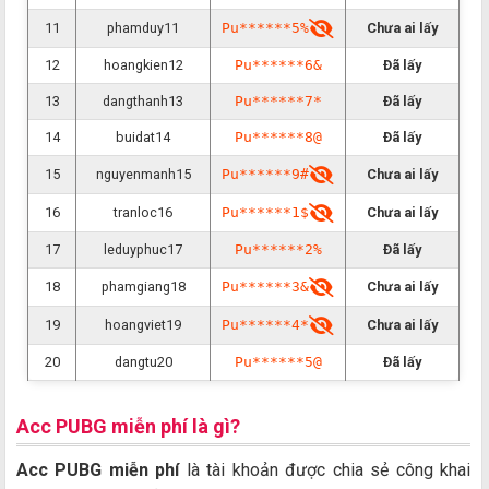
11
phamduy11
Pu******5%
Chưa ai lấy
12
hoangkien12
Pu******6&
Đã lấy
13
dangthanh13
Pu******7*
Đã lấy
14
buidat14
Pu******8@
Đã lấy
15
nguyenmanh15
Pu******9#
Chưa ai lấy
16
tranloc16
Pu******1$
Chưa ai lấy
17
leduyphuc17
Pu******2%
Đã lấy
18
phamgiang18
Pu******3&
Chưa ai lấy
19
hoangviet19
Pu******4*
Chưa ai lấy
20
dangtu20
Pu******5@
Đã lấy
Acc PUBG miễn phí là gì?
Acc PUBG miễn phí
là tài khoản được chia sẻ công khai