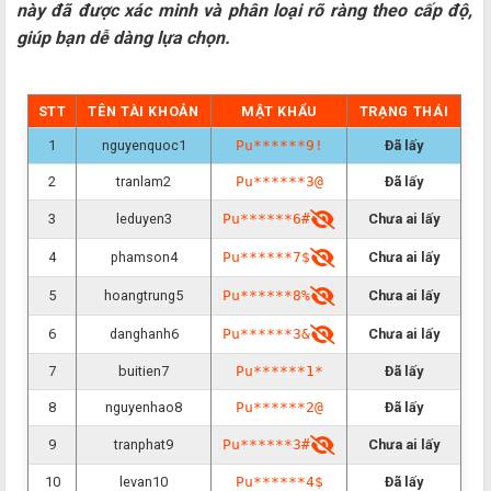
này đã được xác minh và phân loại rõ ràng theo cấp độ,
giúp bạn dễ dàng lựa chọn.
STT
TÊN TÀI KHOẢN
MẬT KHẨU
TRẠNG THÁI
1
nguyenquoc1
Pu******9!
Đã lấy
2
tranlam2
Pu******3@
Đã lấy
3
leduyen3
Pu******6#
Chưa ai lấy
4
phamson4
Pu******7$
Chưa ai lấy
5
hoangtrung5
Pu******8%
Chưa ai lấy
6
danghanh6
Pu******3&
Chưa ai lấy
7
buitien7
Pu******1*
Đã lấy
8
nguyenhao8
Pu******2@
Đã lấy
9
tranphat9
Pu******3#
Chưa ai lấy
10
levan10
Pu******4$
Đã lấy