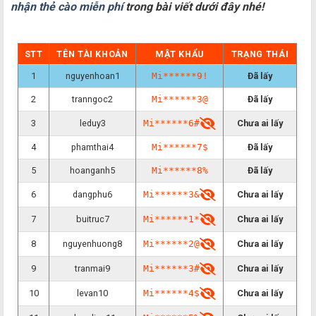
nhận thẻ cào miễn phí
trong bài viết dưới đây nhé!
STT
TÊN TÀI KHOẢN
MẬT KHẨU
TRẠNG THÁI
1
nguyenhoan1
Mi******9!
Đã lấy
2
tranngoc2
Mi******3@
Đã lấy
3
leduy3
Mi******6#
Chưa ai lấy
4
phamthai4
Mi******7$
Đã lấy
5
hoanganh5
Mi******8%
Đã lấy
6
dangphu6
Mi******3&
Chưa ai lấy
7
buitruc7
Mi******1*
Chưa ai lấy
8
nguyenhuong8
Mi******2@
Chưa ai lấy
9
tranmai9
Mi******3#
Chưa ai lấy
10
levan10
Mi******4$
Chưa ai lấy