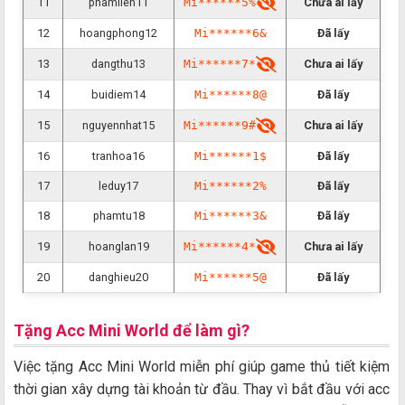
11
phamlien11
Mi******5%
Chưa ai lấy
12
hoangphong12
Mi******6&
Đã lấy
13
dangthu13
Mi******7*
Chưa ai lấy
14
buidiem14
Mi******8@
Đã lấy
15
nguyennhat15
Mi******9#
Chưa ai lấy
16
tranhoa16
Mi******1$
Đã lấy
17
leduy17
Mi******2%
Đã lấy
18
phamtu18
Mi******3&
Đã lấy
19
hoanglan19
Mi******4*
Chưa ai lấy
20
danghieu20
Mi******5@
Đã lấy
Tặng Acc Mini World để làm gì?
Việc tặng Acc Mini World miễn phí giúp game thủ tiết kiệm
thời gian xây dựng tài khoản từ đầu. Thay vì bắt đầu với acc